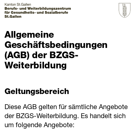
Startseite
Allgemeine
Geschäftsbedingungen
Grundbildung
(AGB) der BZGS-
Weiterbildung
Weiterbildung
Über uns & Aktuelles
Geltungsbereich
Downloads
Diese AGB gelten für sämtliche Angebote
Schnellzugriff
der BZGS-Weiterbildung. Es handelt sich
Webmail
um folgende Angebote:
Login Mitarbeitende