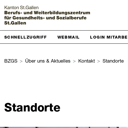
Startseite
SCHNELLZUGRIFF
WEBMAIL
LOGIN MITARB
Grundbildung
BZGS
Über uns & Aktuelles
Kontakt
Standorte
Weiterbildung
Über uns & Aktuelles
Zur Übersicht
Standorte
BZGS St.Gallen
Kontakt