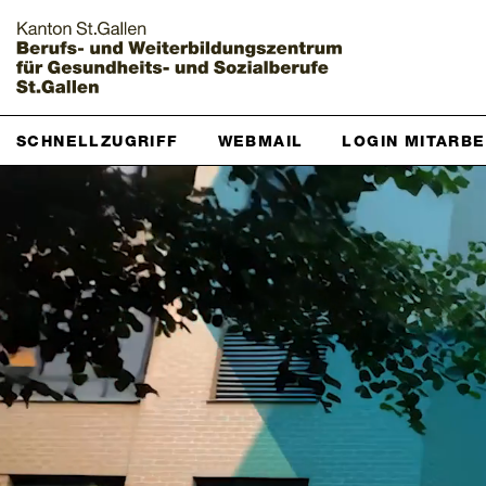
Startseite
SCHNELLZUGRIFF
WEBMAIL
LOGIN MITARB
Grundbildung
Weiterbildung
Über uns & Aktuelles
Downloads