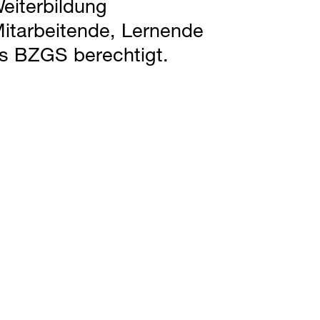
eiterbildung
 Mitarbeitende, Lernende
es BZGS berechtigt.