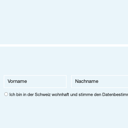
-Adresse
hname
name
Ich bin in der Schweiz wohnhaft und stimme den
Datenbesti