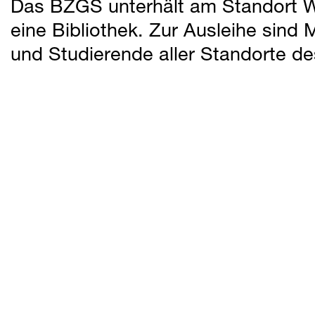
Das BZGS unterhält am Standort W
Zusatzangebote
eine Bibliothek. Zur Ausleihe sind
Zur Übersicht
und Studierende aller Standorte d
Sozialberatung KSB
Bibliothek
Links
Über uns & Aktuelles
Downloads