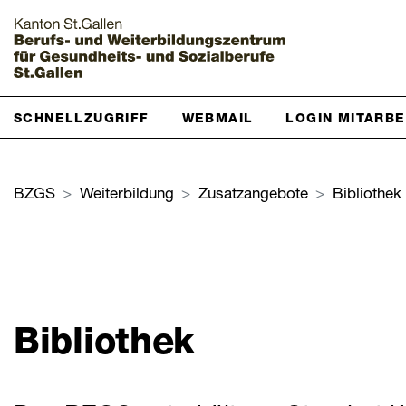
Startseite
SCHNELLZUGRIFF
WEBMAIL
LOGIN MITARB
Grundbildung
BZGS
Weiterbildung
Zusatzangebote
Bibliothek
Weiterbildung
Zur Übersicht
Höhere Fachschulen
Bibliothek
Berufsprüfungen
Berufsorientierte Weiterbildung
Online-Lehrgänge