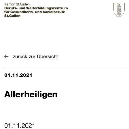
Startseite
Grundbildung
zurück zur Übersicht
Weiterbildung
01.11.2021
Über uns & Aktuelles
Zur Übersicht
Allerheiligen
BZGS St.Gallen
Kontakt
Aktuelles
01.11.2021