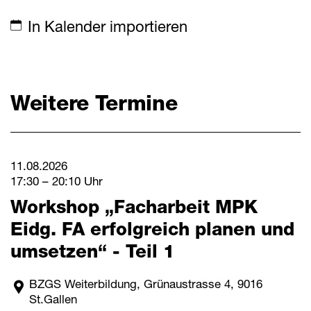
Mitteilungen
In Kalender importieren
Termine
Weitere Termine
Downloads
Schnellzugriff
Webmail
11.08.2026
17:30 – 20:10 Uhr
Login Mitarbeitende
Workshop „Facharbeit MPK
Kontakt
Eidg. FA erfolgreich planen und
Downloads
umsetzen“ - Teil 1
BZGS Weiterbildung, Grünaustrasse 4, 9016
St.Gallen