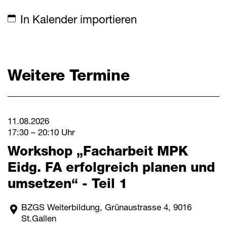
Mitteilungen
In Kalender importieren
Termine
Weitere Termine
Downloads
Schnellzugriff
Webmail
11.08.2026
17:30 – 20:10 Uhr
Login Mitarbeitende
Workshop „Facharbeit MPK
Kontakt
Eidg. FA erfolgreich planen und
Downloads
umsetzen“ - Teil 1
BZGS Weiterbildung, Grünaustrasse 4, 9016
St.Gallen