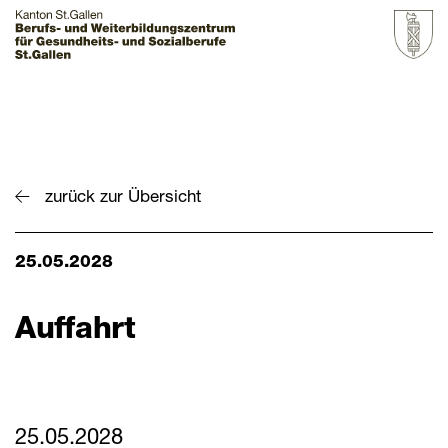
Startseite
Grundbildung
zurück zur Übersicht
Weiterbildung
25.05.2028
Über uns & Aktuelles
Zur Übersicht
Auffahrt
BZGS St.Gallen
Kontakt
Aktuelles
25.05.2028