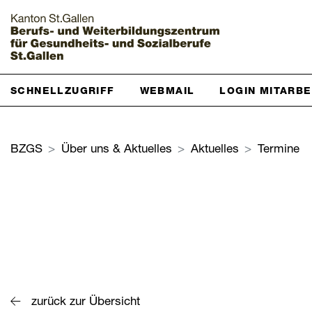
Startseite
SCHNELLZUGRIFF
WEBMAIL
LOGIN MITARB
Grundbildung
BZGS
Über uns & Aktuelles
Aktuelles
Termine
Weiterbildung
Über uns & Aktuelles
Zur Übersicht
BZGS St.Gallen
Kontakt
zurück zur Übersicht