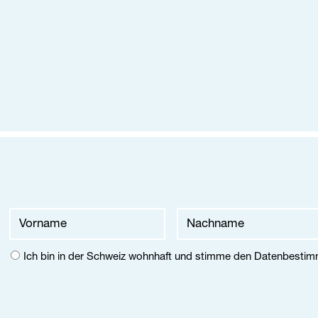
-Adresse
hname
name
Ich bin in der Schweiz wohnhaft und stimme den
Datenbesti