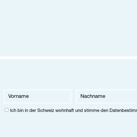
-Adresse
hname
name
Ich bin in der Schweiz wohnhaft und stimme den
Datenbesti