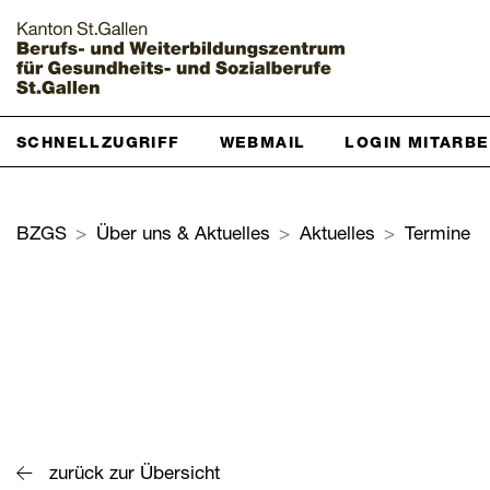
Startseite
SCHNELLZUGRIFF
WEBMAIL
LOGIN MITARB
Grundbildung
BZGS
Über uns & Aktuelles
Aktuelles
Termine
Weiterbildung
Über uns & Aktuelles
Zur Übersicht
BZGS St.Gallen
Kontakt
zurück zur Übersicht