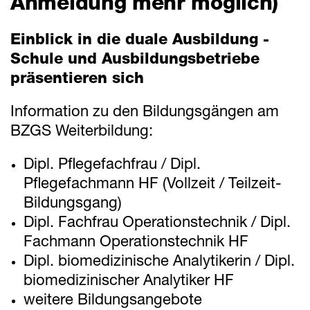
Anmeldung mehr möglich)
Mitteilungen
Einblick in die duale Ausbildung -
Termine
Schule und Ausbildungsbetriebe
präsentieren sich
Downloads
Information zu den Bildungsgängen am
BZGS Weiterbildung:
Schnellzugriff
Webmail
Dipl. Pflegefachfrau / Dipl.
Pflegefachmann HF (Vollzeit / Teilzeit-
Login Mitarbeitende
Bildungsgang)
Kontakt
Dipl. Fachfrau Operationstechnik / Dipl.
Downloads
Fachmann Operationstechnik HF
Dipl. biomedizinische Analytikerin / Dipl.
biomedizinischer Analytiker HF
weitere Bildungsangebote