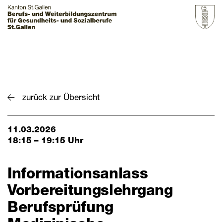
Startseite
Grundbildung
zurück zur Übersicht
Weiterbildung
11.03.2026
Über uns & Aktuelles
18:15 – 19:15 Uhr
Zur Übersicht
Informationsanlass
BZGS St.Gallen
Vorbereitungslehrgang
Kontakt
Berufsprüfung
Aktuelles