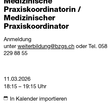
Medizinische
Mitteilungen
Praxiskoordinatorin /
Termine
Medizinischer
Praxiskoordinator
Downloads
Anmeldung
unter
weiterbildung@
bzgs.ch
oder Tel. 058
Schnellzugriff
229 88 55
Webmail
Login Mitarbeitende
Kontakt
11.03.2026
Downloads
18:15 – 19:15 Uhr
In Kalender importieren