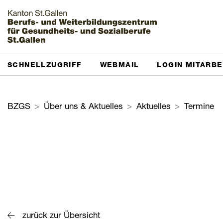
Startseite
SCHNELLZUGRIFF
WEBMAIL
LOGIN MITARB
Grundbildung
BZGS
Über uns & Aktuelles
Aktuelles
Termine
Weiterbildung
Über uns & Aktuelles
Zur Übersicht
BZGS St.Gallen
Kontakt
zurück zur Übersicht