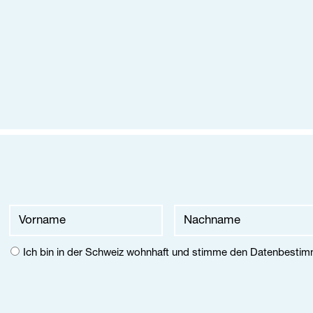
-Adresse
hname
name
Ich bin in der Schweiz wohnhaft und stimme den
Datenbesti