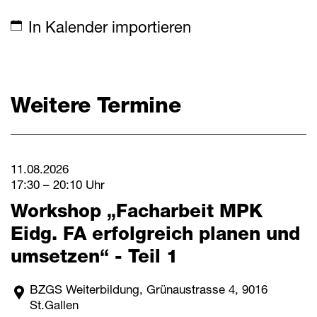
Mitteilungen
In Kalender importieren
Termine
Weitere Termine
Downloads
Schnellzugriff
Webmail
11.08.2026
17:30 – 20:10 Uhr
Login Mitarbeitende
Workshop „Facharbeit MPK
Kontakt
Eidg. FA erfolgreich planen und
Downloads
umsetzen“ - Teil 1
BZGS Weiterbildung, Grünaustrasse 4, 9016
St.Gallen