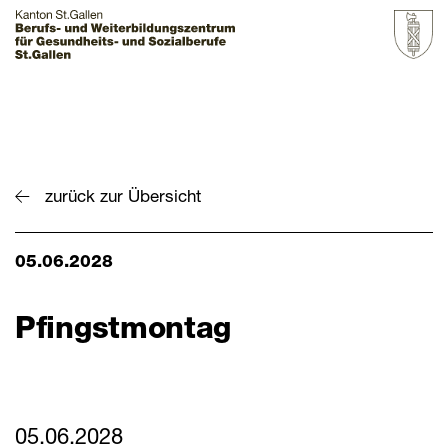
Startseite
Grundbildung
zurück zur Übersicht
Weiterbildung
05.06.2028
Über uns & Aktuelles
Zur Übersicht
Pfingstmontag
BZGS St.Gallen
Kontakt
Aktuelles
05.06.2028