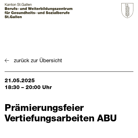
Startseite
Grundbildung
zurück zur Übersicht
Weiterbildung
21.05.2025
Über uns & Aktuelles
18:30 – 20:00 Uhr
Zur Übersicht
Prämierungsfeier
BZGS St.Gallen
Vertiefungsarbeiten ABU
Kontakt
Aktuelles