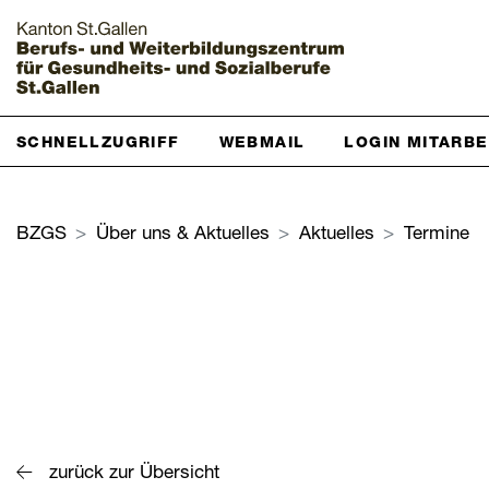
Startseite
SCHNELLZUGRIFF
WEBMAIL
LOGIN MITARB
Grundbildung
BZGS
Über uns & Aktuelles
Aktuelles
Termine
Weiterbildung
Über uns & Aktuelles
Zur Übersicht
BZGS St.Gallen
Kontakt
zurück zur Übersicht