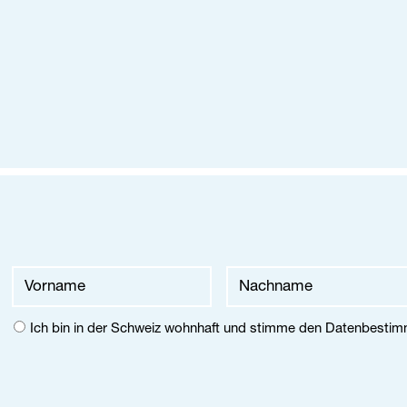
-Adresse
hname
name
Ich bin in der Schweiz wohnhaft und stimme den
Datenbesti