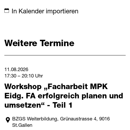
Mitteilungen
In Kalender importieren
Termine
Weitere Termine
Downloads
Schnellzugriff
Webmail
11.08.2026
17:30 – 20:10 Uhr
Login Mitarbeitende
Workshop „Facharbeit MPK
Kontakt
Eidg. FA erfolgreich planen und
Downloads
umsetzen“ - Teil 1
BZGS Weiterbildung, Grünaustrasse 4, 9016
St.Gallen