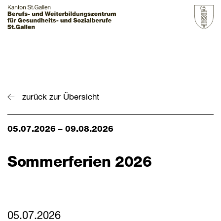
Startseite
Grundbildung
zurück zur Übersicht
Weiterbildung
05.07.2026 – 09.08.2026
Über uns & Aktuelles
Zur Übersicht
Sommerferien 2026
BZGS St.Gallen
Kontakt
Aktuelles
05.07.2026