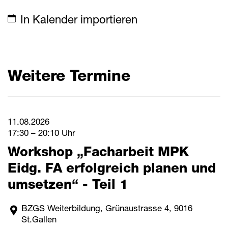
Mitteilungen
In Kalender importieren
Termine
Weitere Termine
Downloads
Schnellzugriff
Webmail
11.08.2026
17:30 – 20:10 Uhr
Login Mitarbeitende
Workshop „Facharbeit MPK
Kontakt
Eidg. FA erfolgreich planen und
Downloads
umsetzen“ - Teil 1
BZGS Weiterbildung, Grünaustrasse 4, 9016
St.Gallen