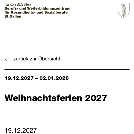
Startseite
Grundbildung
zurück zur Übersicht
Weiterbildung
19.12.2027 – 02.01.2028
Über uns & Aktuelles
Zur Übersicht
Weihnachtsferien 2027
BZGS St.Gallen
Kontakt
Aktuelles
19.12.2027