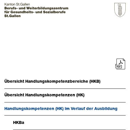
Startseite
Grundbildung
Zur Übersicht
Berufe
Übersicht Handlungskompetenzbereiche (HKB)
Zur Übersicht
Übersicht Handlungskompetenzen (HK)
Assistentin / Assistent Gesundheit und Soziales, AGS
Dentalassistentin / Dentalassistent, DA
Handlungskompetenzen (HK) im Verlauf der Ausbildung
Fachfrau / Fachmann Betreuung, FABE - Fachrichtung
HKBa
Menschen mit Beeinträchtigung (MmB), FABB