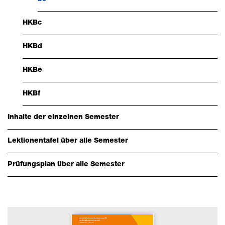
Über uns & Aktuelles
Downloads
HKBc
Schnellzugriff
HKBd
Webmail
HKBe
Login Mitarbeitende
HKBf
Kontakt
Downloads
Inhalte der einzelnen Semester
Lektionentafel über alle Semester
Prüfungsplan über alle Semester