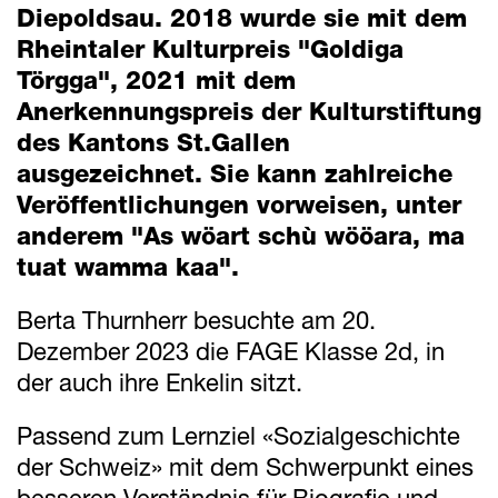
Diepoldsau. 2018 wurde sie mit dem
Mitteilungen
Rheintaler Kulturpreis "Goldiga
Termine
Törgga", 2021 mit dem
Anerkennungspreis der Kulturstiftung
des Kantons St.Gallen
Downloads
ausgezeichnet. Sie kann zahlreiche
Veröffentlichungen vorweisen, unter
Schnellzugriff
anderem "As wöart schù wööara, ma
Webmail
tuat wamma kaa".
Login Mitarbeitende
Berta Thurnherr besuchte am 20.
Kontakt
Dezember 2023 die FAGE Klasse 2d, in
Downloads
der auch ihre Enkelin sitzt.
Passend zum Lernziel «Sozialgeschichte
der Schweiz» mit dem Schwerpunkt eines