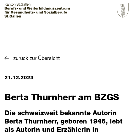
Startseite
Grundbildung
zurück zur Übersicht
Weiterbildung
21.12.2023
Über uns & Aktuelles
Zur Übersicht
Berta Thurnherr am BZGS
BZGS St.Gallen
Die schweizweit bekannte Autorin
Kontakt
Berta Thurnherr, geboren 1946, lebt
Aktuelles
als Autorin und Erzählerin in