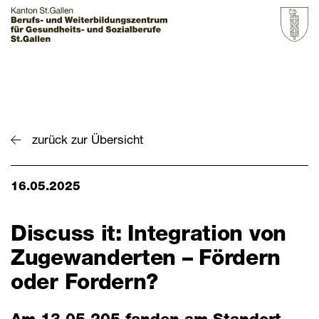
Startseite
Grundbildung
zurück zur Übersicht
Weiterbildung
16.05.2025
Über uns & Aktuelles
Zur Übersicht
Discuss it: Integration von
Zugewanderten – Fördern
BZGS St.Gallen
oder Fordern?
Kontakt
Aktuelles