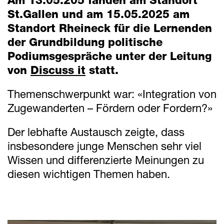
Am 13.05.205 fanden am Standort
Mitteilungen
St.Gallen und am 15.05.2025 am
Standort Rheineck für die Lernenden
Termine
der Grundbildung politische
Podiumsgespräche unter der Leitung
von
Discuss it
statt.
Downloads
Themenschwerpunkt war: «Integration von
Schnellzugriff
Zugewanderten – Fördern oder Fordern?»
Webmail
Der lebhafte Austausch zeigte, dass
Login Mitarbeitende
insbesondere junge Menschen sehr viel
Kontakt
Wissen und differenzierte Meinungen zu
Downloads
diesen wichtigen Themen haben.