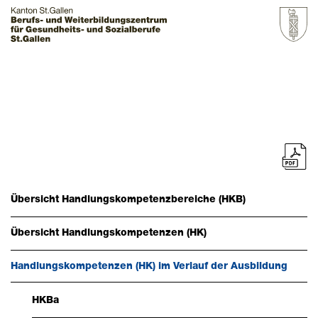
Startseite
Grundbildung
Zur Übersicht
Berufe
Übersicht Handlungskompetenzbereiche (HKB)
Zur Übersicht
Übersicht Handlungskompetenzen (HK)
Assistentin / Assistent Gesundheit und Soziales, AGS
Dentalassistentin / Dentalassistent, DA
Handlungskompetenzen (HK) im Verlauf der Ausbildung
Fachfrau / Fachmann Betreuung, FABE - Fachrichtung
HKBa
Menschen mit Beeinträchtigung (MmB), FABB