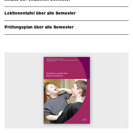
Über uns & Aktuelles
Downloads
Lektionentafel über alle Semester
Schnellzugriff
Prüfungsplan über alle Semester
Webmail
Login Mitarbeitende
Kontakt
Downloads