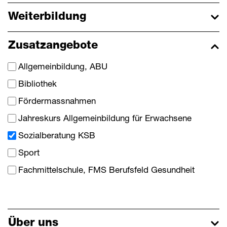
Login Mitarbeitende
Weiterbildung
Kontakt
Zusatzangebote
Downloads
Allgemeinbildung, ABU
Bibliothek
Fördermassnahmen
Jahreskurs Allgemeinbildung für Erwachsene
Sozialberatung KSB
Sport
Fachmittelschule, FMS Berufsfeld Gesundheit
Über uns